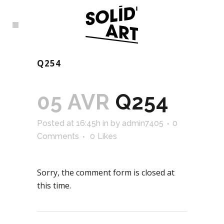
Q254
05 AVR
Q254
Posted at 16:45h
in
by
admin7405
0
Comments
0
Likes
Sorry, the comment form is closed at
this time.