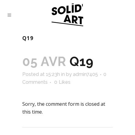
Q19
05 AVR
Q19
Posted at 15:23h
in
by
admin7405
0
Comments
0
Likes
Sorry, the comment form is closed at
this time.