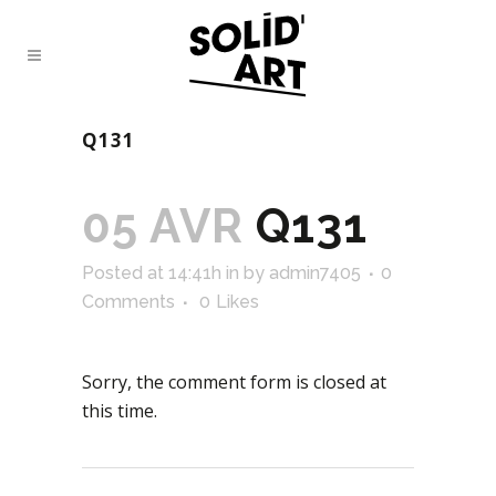
Q131
05 AVR
Q131
Posted at 14:41h
in
by
admin7405
0
Comments
0
Likes
Sorry, the comment form is closed at
this time.