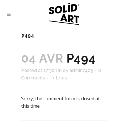
P494
04 AVR
P494
Posted at 17:30h
in
by
admin7405
0
Comments
0
Likes
Sorry, the comment form is closed at
this time.