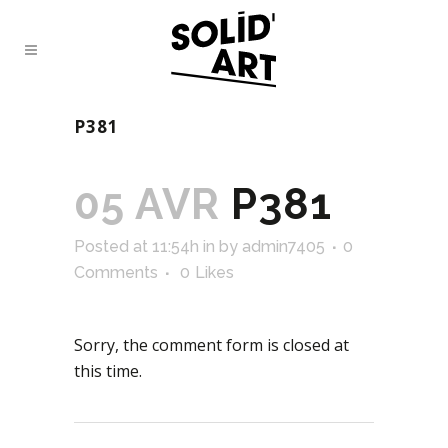
P381
05 AVR
P381
Posted at 11:54h
in
by
admin7405
0
Comments
0
Likes
Sorry, the comment form is closed at
this time.