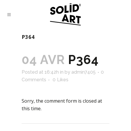
P364
04 AVR
P364
Posted at 16:42h
in
by
admin7405
0
Comments
0
Likes
Sorry, the comment form is closed at
this time.