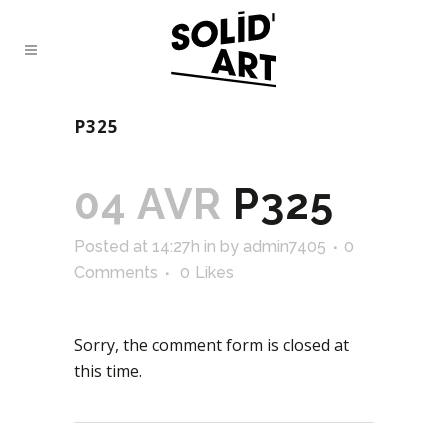
P325
04 AVR
P325
Posted at 14:27h
in
by
admin7405
0
Comments
0
Likes
Sorry, the comment form is closed at
this time.