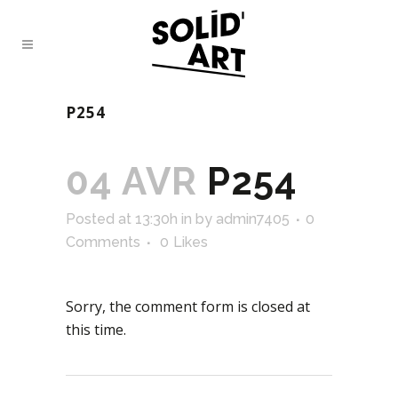
P254
04 AVR
P254
Posted at 13:30h
in
by
admin7405
0
Comments
0
Likes
Sorry, the comment form is closed at
this time.