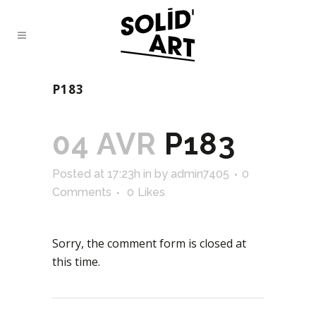
P183
04 AVR
P183
Posted at 17:23h
in
by
admin7405
0
Comments
0
Likes
Sorry, the comment form is closed at
this time.