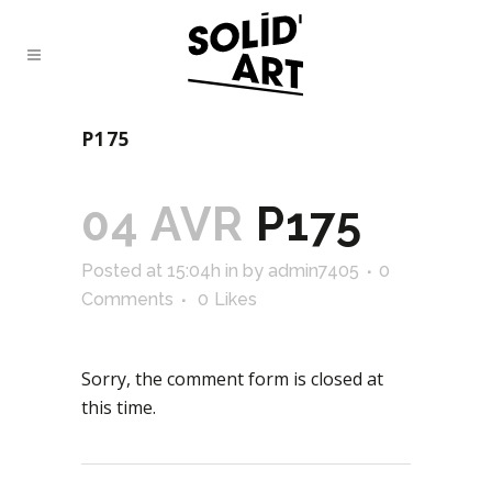
P175
04 AVR
P175
Posted at 15:04h
in
by
admin7405
0
Comments
0
Likes
Sorry, the comment form is closed at
this time.