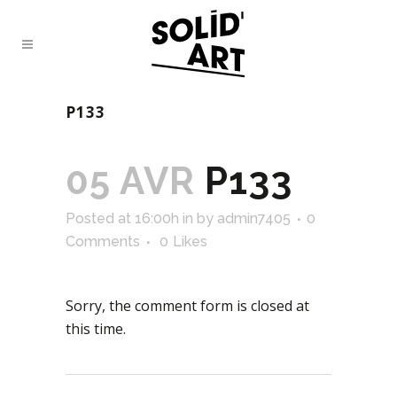
P133
05 AVR
P133
Posted at 16:00h
in
by
admin7405
0
Comments
0
Likes
Sorry, the comment form is closed at
this time.