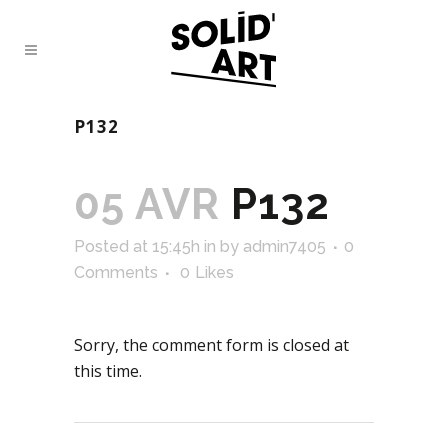
P132
05 AVR
P132
Posted at 15:45h
in
by
admin7405
0
Comments
0
Likes
Sorry, the comment form is closed at
this time.