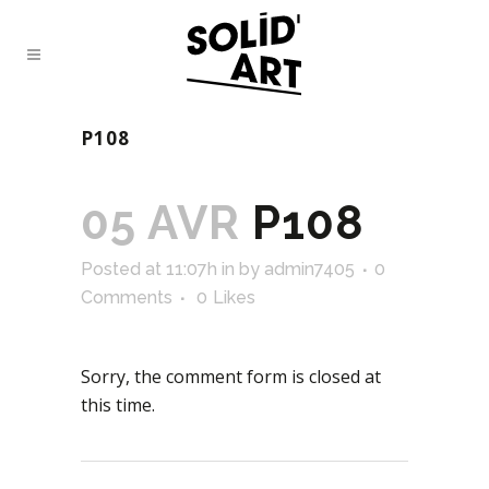
P108
05 AVR
P108
Posted at 11:07h
in
by
admin7405
0
Comments
0
Likes
Sorry, the comment form is closed at
this time.